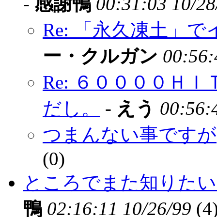
-
感謝鴨
00:31:03 10/28
Re: 「永久凍土」
ー・クルガン
00:56:
Re: ６００００Ｈ
だし。
-
えう
00:56:
つまんない事ですが
(
0)
ところでまた知りたい
鴨
02:16:11 10/26/99
(
4