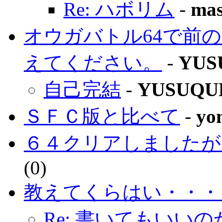
Re: ハボリム
-
ma
オウガバトル64で前
えてください。
-
YUS
自己完結
-
YUSUQU
ＳＦＣ版と比べて
-
yo
６４クリアしましたが
(
0)
教えてくらはい・・
Re: 書いてもいい