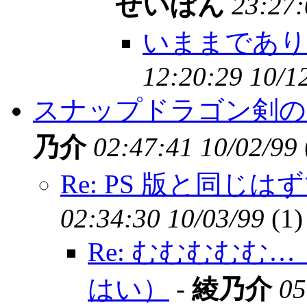
せいぼん
23:27:
いままであり
12:20:29 10/1
スナップドラゴン剣の
乃介
02:47:41 10/02/99
Re: PS 版と同じは
02:34:30 10/03/99
(
1)
Re: むむむむ
はい）
-
綾乃介
05