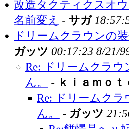
改造タクティクスオウ
名前変え
-
サガ
18:57:
ドリームクラウンの装
ガッツ
00:17:23 8/21/9
Re: ドリームクラ
ん。
-
ｋｉａｍｏｔ
Re: ドリームク
ん。
-
ガッツ
21:5
Re:餅憬晶へｖ