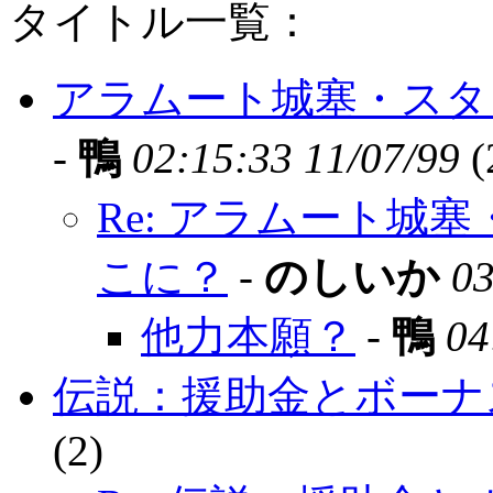
タイトル一覧：
アラムート城塞・スタ
-
鴨
02:15:33 11/07/99
(
Re: アラムート城
こに？
-
のしいか
03
他力本願？
-
鴨
04
伝説：援助金とボーナ
(
2)