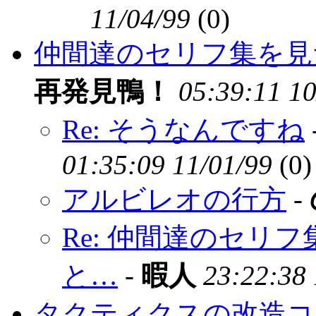
11/04/99
(
0)
仲間達のセリフ集を見
再発見鴨！
05:39:11 10
Re: そうなんですね
01:35:09 11/01/99
(
0)
アルビレオの行方
-
Re: 仲間達のセリ
と…
-
暇人
23:22:38 
タクティクスの改造コ