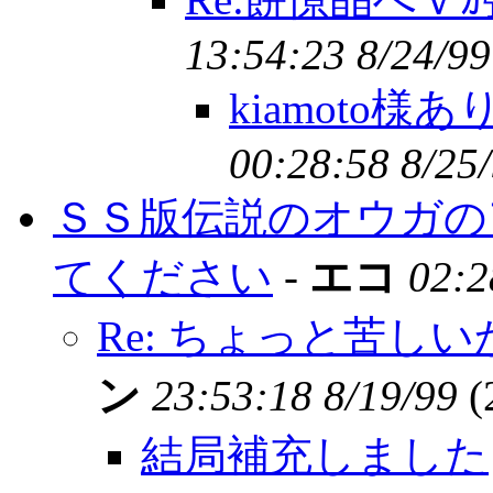
13:54:23 8/24/99
kiamoto
00:28:58 8/25
ＳＳ版伝説のオウガの
てください
-
エコ
02:2
Re: ちょっと苦し
ン
23:53:18 8/19/99
(
結局補充しました