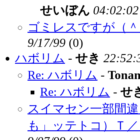
せいぼん
04:02:02
ゴミレスですが（＾
9/17/99
(
0)
ハボリム
-
せき
22:52:
Re: ハボリム
-
Tona
Re: ハボリム
-
せ
スイマセン一部間違
も」ッテトコ）Ｔ／