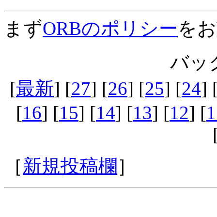
まず
ORBのポリシー
をお
バッ
[
最新
] [
27
] [
26
] [
25
] [
24
] 
[
16
] [
15
] [
14
] [
13
] [
12
] [
1
［
新規投稿欄
］