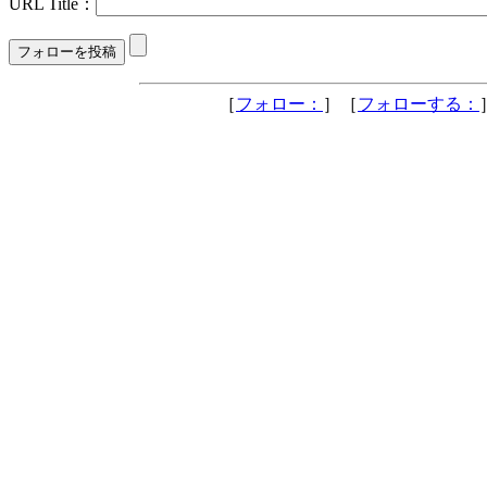
URL Title：
［
フォロー：
］［
フォローする：