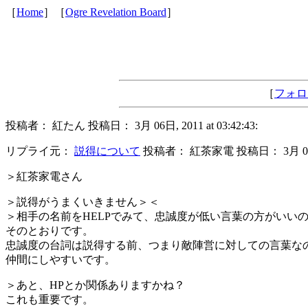
［
Home
］［
Ogre Revelation Board
］
［
フォロ
投稿者： 紅たん 投稿日： 3月 06日, 2011 at 03:42:43:
リプライ元：
説得について
投稿者： 紅茶家電 投稿日： 3月 03日, 20
＞紅茶家電さん
＞説得がうまくいきません＞＜
＞相手の名前をHELPでみて、忠誠度が低い言葉の方がいい
そのとおりです。
忠誠度の台詞は説得する前、つまり敵陣営に対しての言葉な
仲間にしやすいです。
＞あと、HPとか関係ありますかね？
これも重要です。